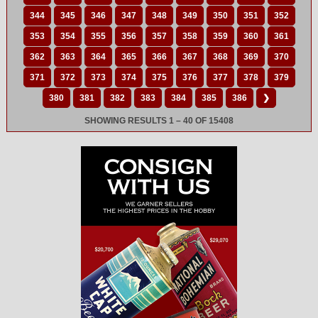
344
345
346
347
348
349
350
351
352
353
354
355
356
357
358
359
360
361
362
363
364
365
366
367
368
369
370
371
372
373
374
375
376
377
378
379
380
381
382
383
384
385
386
❯
SHOWING RESULTS 1 – 40 OF 15408