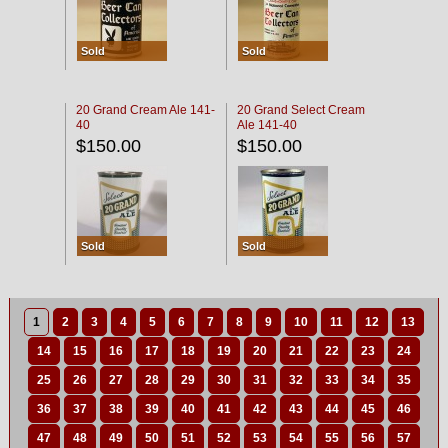
Sold
Sold
20 Grand Cream Ale 141-
20 Grand Select Cream
40
Ale 141-40
$150.00
$150.00
Sold
Sold
1
2
3
4
5
6
7
8
9
10
11
12
13
14
15
16
17
18
19
20
21
22
23
24
25
26
27
28
29
30
31
32
33
34
35
36
37
38
39
40
41
42
43
44
45
46
47
48
49
50
51
52
53
54
55
56
57